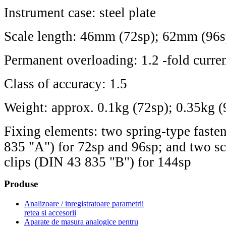
Instrument case: steel plate
Scale length: 46mm (72sp); 62mm (96
Permanent overloading: 1.2 -fold curre
Class of accuracy: 1.5
Weight: approx. 0.1kg (72sp); 0.35kg (
Fixing elements: two spring-type faste
835 "A") for 72sp and 96sp;
and two sc
clips (DIN 43 835 "B") for 144sp
Produse
Analizoare / inregistratoare parametrii
retea si accesorii
Aparate de masura analogice pentru