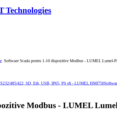
T Technologies
te
Software Scada pentru 1-10 dispozitive Modbus - LUMEL Lumel-P
S232/485/422, SD, Eth, USB, IP65, PS sft - LUMEL HMI750
Softwa
spozitive Modbus - LUMEL Lumel