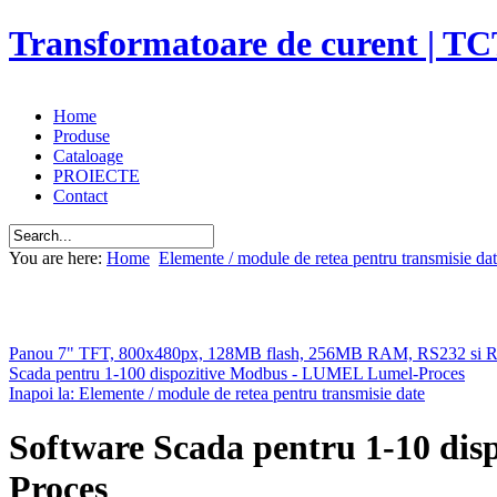
Transformatoare de curent | TC
Home
Produse
Cataloage
PROIECTE
Contact
You are here:
Home
Elemente / module de retea pentru transmisie da
Panou 7" TFT, 800x480px, 128MB flash, 256MB RAM, RS232 si R
Scada pentru 1-100 dispozitive Modbus - LUMEL Lumel-Proces
Inapoi la: Elemente / module de retea pentru transmisie date
Software Scada pentru 1-10 di
Proces